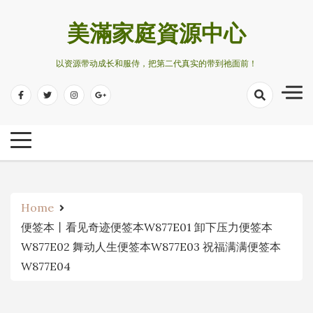
Skip
to
美滿家庭資源中心
content
以资源带动成长和服侍，把第二代真实的带到祂面前！
Home
便签本丨看见奇迹便签本W877E01 卸下压力便签本
W877E02 舞动人生便签本W877E03 祝福满满便签本
W877E04