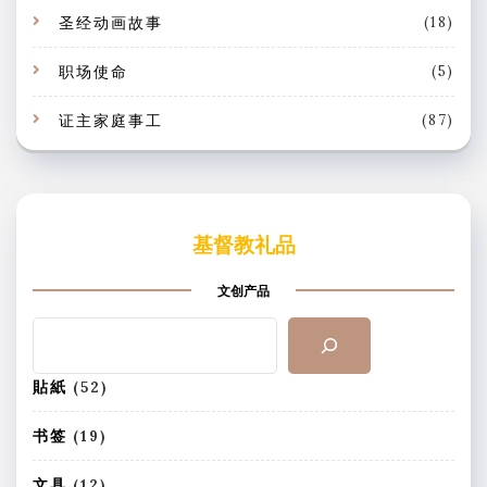
圣经动画故事
(18)
职场使命
(5)
证主家庭事工
(87)
基督教礼品
文创产品
搜
索
5
貼紙
52
2
个
1
书签
19
产
9
品
个
1
文具
12