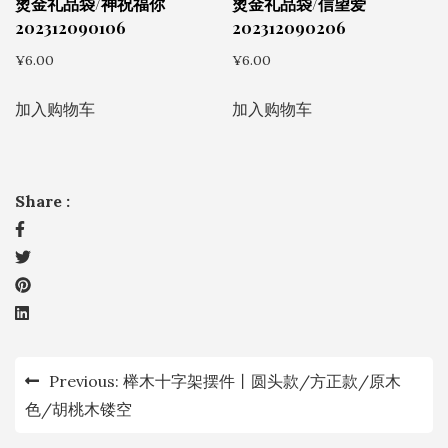
烫金礼品袋/神祝福你
烫金礼品袋/信望爱
页
202312090106
202312090206
面
¥
6.00
¥
6.00
上
选
加入购物车
加入购物车
择
这
些
Share :
选
项
文
Previous:
榉木十字架摆件丨圆头款/方正款/原木
章
色/胡桃木镂空
导