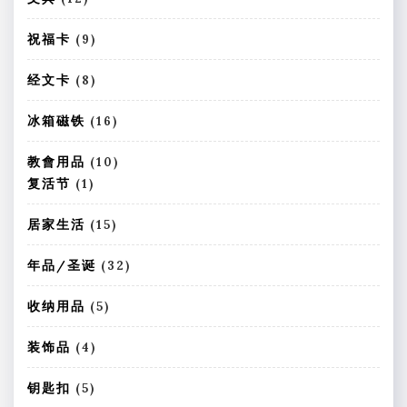
产
2
品
个
9
祝福卡
9
产
个
品
产
8
经文卡
8
品
个
产
1
冰箱磁铁
16
品
6
个
1
教會用品
10
产
0
1
复活节
1
品
个
个
产
产
1
居家生活
15
品
品
5
个
3
年品/圣诞
32
产
2
品
个
5
收纳用品
5
产
个
品
产
4
装饰品
4
品
个
产
5
钥匙扣
5
品
个