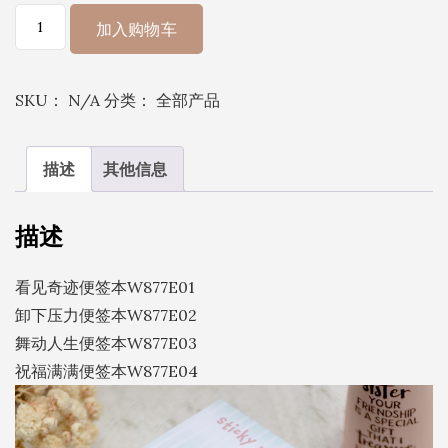
便
加入购物车
签
本
SKU：
N/A
分类：
全部产品
丨
看
见
描述
其他信息
奇
迹
描述
便
签
看见奇迹便签本W877E01
本
卸下压力便签本W877E02
W877E01
舞动人生便签本W877E03
卸
祝福满满便签本W877E04
下
压
力