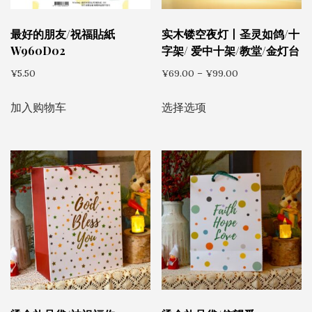
最好的朋友/祝福貼紙
实木镂空夜灯丨圣灵如鸽/十
W960D02
字架/ 爱中十架/教堂/金灯台
价
¥
5.50
¥
69.00
–
¥
99.00
格
本
范
加入购物车
选择选项
产
围：
品
¥69.00
有
至
多
¥99.00
种
变
体。
可
在
产
品