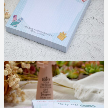
便
签
本
W877E04
数
量