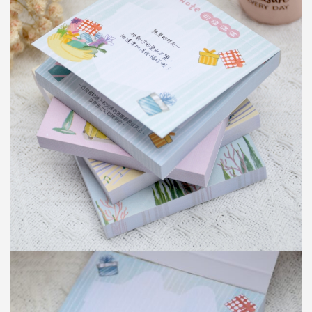
便
签
本
W877E02
舞
动
人
生
便
签
本
W877E03
祝
福
满
满