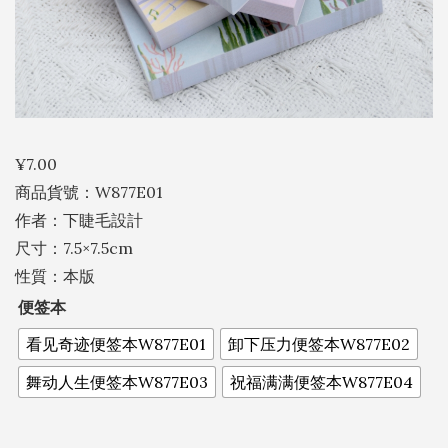
¥
7.00
商品貨號：W877E01
作者：下睫毛設計
尺寸：7.5×7.5cm
性質：本版
便签本
看见奇迹便签本W877E01
卸下压力便签本W877E02
舞动人生便签本W877E03
祝福满满便签本W877E04