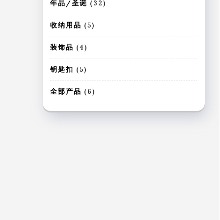
个
3
年品/圣诞
32
产
2
品
个
5
收纳用品
5
产
个
品
产
4
装饰品
4
品
个
产
5
钥匙扣
5
品
个
产
6
全部产品
6
品
个
产
品