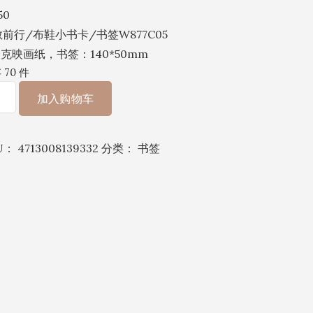
50
前行/布鞋小书卡/书签W877C05
0克映画纸，书签：140*50mm
 70 件
加入购物车
U：
4713008139332
分类：
书签
77C05