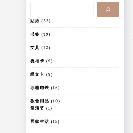
搜
索
5
貼紙
52
2
个
1
书签
19
产
9
品
个
1
文具
12
产
2
品
个
9
祝福卡
9
产
个
品
产
8
经文卡
8
品
个
产
1
冰箱磁铁
16
品
6
个
1
教會用品
10
产
0
1
复活节
1
品
个
个
产
产
1
居家生活
15
品
品
5