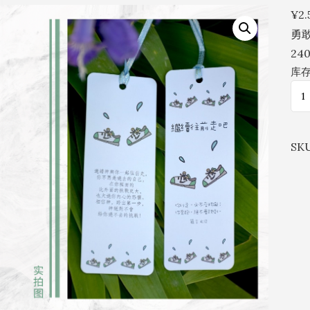
No
¥
2.
Comments
勇敢
24
库存
勇
敢
前
SK
行/
布
鞋
小
书
卡/
书
签
W8