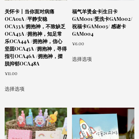
关怀卡丨当你面对病痛
福气羊烫金卡|生日卡
OCA01A /平静安稳
GAM001/受洗卡GAM002/
OCA33A/拥抱神，不致缺乏
祝福卡GAM003/ 感谢卡
OCA43A /拥抱神，知足常
GAM004
乐OCA44A /拥抱神，信心
¥
6.00
坚固OCA45A /拥抱神，寻得
本
指引OCA46A /拥抱神，摆
选择选项
产
脱抑郁OCA48A
品
¥
11.00
有
本
多
选择选项
产
种
品
变
有
体。
多
可
种
在
变