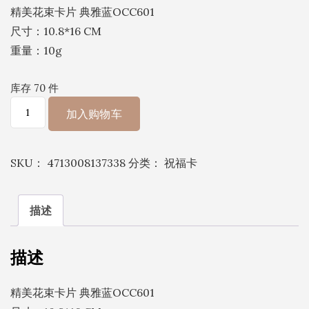
精美花束卡片 典雅蓝OCC601
尺寸：10.8*16 CM
重量：10g
库存 70 件
精
加入购物车
美
花
SKU：
4713008137338
分类：
祝福卡
束
卡
片
描述
典
雅
描述
蓝
OCC601
精美花束卡片 典雅蓝OCC601
数