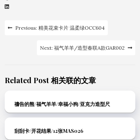
可
可
在
在
文
产
产
Previous:
精美花束卡片 温柔绿OCC604
品
品
章
页
页
导
Next:
福气羊羊/造型春联A款GAR002
面
面
航
上
上
选
选
择
择
Related Post 相关联的文章
这
这
些
些
禱告的熊/福气羊羊/幸福小狗/亚克力造型尺
选
选
项
项
刮刮卡/开花结果/12张MAS026