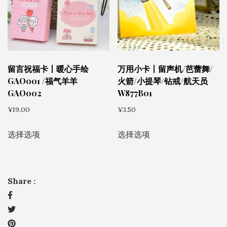
产
体。
品
可
页
在
面
产
上
品
留言祝福卡丨暖心手绘
万用小卡丨留声机/芭蕾舞/
选
页
GAO001 /福气羊羊
火箭/小提琴/钻戒/航天员
择
GAO002
W877B01
面
这
上
¥
19.00
¥
3.50
些
选
本
本
选
选择选项
选择选项
择
产
产
项
这
品
品
些
有
有
选
Share :
多
多
项
种
种
变
变
体。
体。