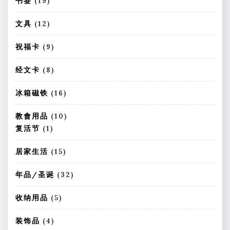
书签
19
产
9
品
个
1
文具
12
产
2
品
个
9
祝福卡
9
产
个
品
产
8
经文卡
8
品
个
产
1
冰箱磁铁
16
品
6
个
1
教會用品
10
产
0
1
复活节
1
品
个
个
产
产
1
居家生活
15
品
品
5
个
3
年品/圣诞
32
产
2
品
个
5
收纳用品
5
产
个
品
产
4
装饰品
4