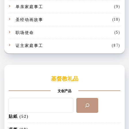
单亲家庭事工
(9)
圣经动画故事
(18)
职场使命
(5)
证主家庭事工
(87)
基督教礼品
文创产品
搜
索
5
貼紙
52
2
个
1