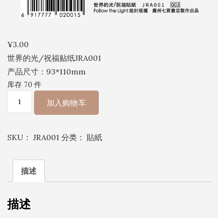
¥
3.00
世界的光/祝福贴纸JRA001
产品尺寸：93*110mm
库存 70 件
世
加入购物车
界
的
SKU：
JRA001
分类：
貼紙
光/
祝
福
描述
贴
纸
描述
JRA001