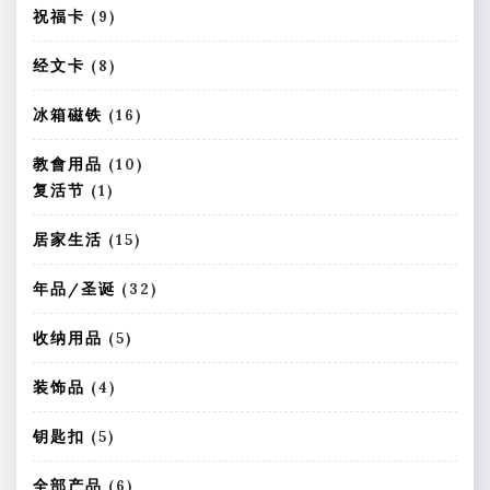
品
个
9
祝福卡
9
产
个
品
产
8
经文卡
8
品
个
产
1
冰箱磁铁
16
品
6
个
1
教會用品
10
产
0
1
复活节
1
品
个
个
产
产
1
居家生活
15
品
品
5
个
3
年品/圣诞
32
产
2
品
个
5
收纳用品
5
产
个
品
产
4
装饰品
4
品
个
产
5
钥匙扣
5
品
个
产
6
全部产品
6