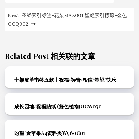
章
导
Next:
圣经索引标签-花朵MAX001 聖經索引標籤-金色
OCQ002
航
Related Post 相关联的文章
十架皮革书签五款丨祝福/祷告/相信/希望/快乐
成长园地/祝福贴纸 (綠色植物)OCW030
盼望/金苹果A4资料夹W960C01