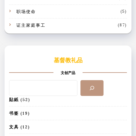
职场使命
(5)
证主家庭事工
(87)
基督教礼品
文创产品
搜
索
5
貼紙
52
2
个
1
书签
19
产
9
品
个
1
文具
12
产
2