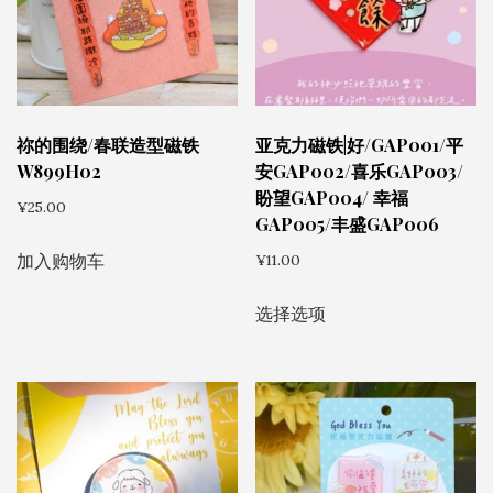
祢的围绕/春联造型磁铁
亚克力磁铁|好/GAP001/平
W899H02
安GAP002/喜乐GAP003/
盼望GAP004/ 幸福
¥
25.00
GAP005/丰盛GAP006
加入购物车
¥
11.00
本
选择选项
产
品
有
多
种
变