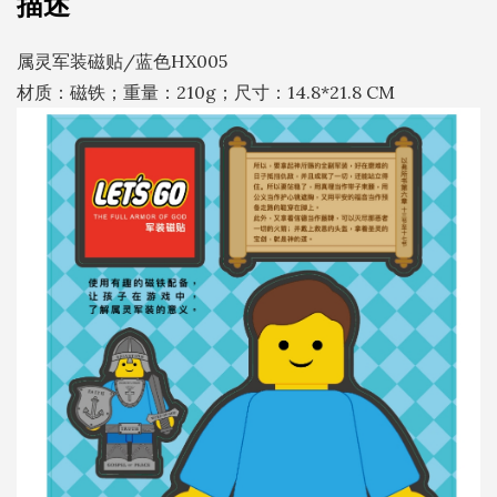
描述
HX005
数
属灵军装磁贴/蓝色HX005
量
材质：磁铁；重量：210g；尺寸：14.8*21.8 CM