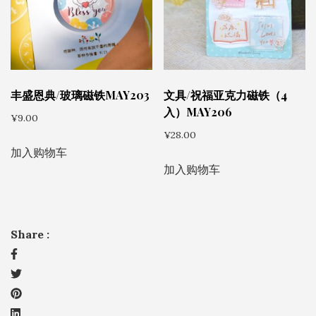
体。
可
在
产
品
丰盛恩典/玻璃磁铁MAY203
文具/祝福亚克力磁铁（4
页
入）MAY206
¥
9.00
面
¥
28.00
上
加入购物车
选
加入购物车
择
这
些
Share :
选
项