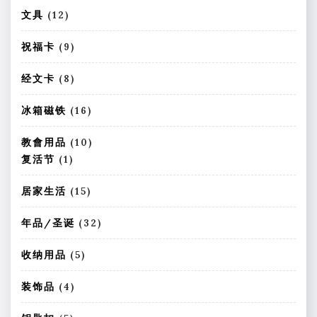
品
个
1
文具
12
产
2
品
个
9
祝福卡
9
产
个
品
产
8
经文卡
8
品
个
产
1
冰箱磁铁
16
品
6
个
1
教會用品
10
产
0
1
复活节
1
品
个
个
产
产
1
居家生活
15
品
品
5
个
3
年品/圣诞
32
产
2
品
个
5
收纳用品
5
产
个
品
产
4
装饰品
4
品
个
产
5