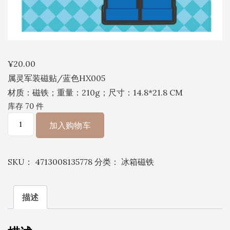
¥
20.00
属灵军装磁贴/蓝色HX005
材质：磁铁；重量：210g；尺寸：14.8*21.8 CM
库存 70 件
属
加入购物车
灵
军
SKU：
4713008135778
分类：
冰箱磁铁
装
磁
贴/
描述
蓝
色