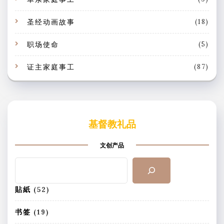
圣经动画故事
(18)
职场使命
(5)
证主家庭事工
(87)
基督教礼品
文创产品
搜
索
5
貼紙
52
2
个
1
书签
19
产
9