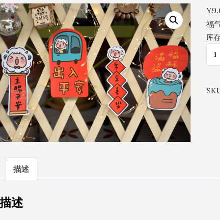
No
¥
9
Comments
福气
库存
福
气
羊
SK
羊/
造
型
春
联
A
描述
款
GA
描述
数
量