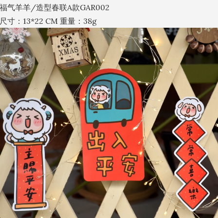
福气羊羊/造型春联A款GAR002
尺寸：13*22 CM 重量：38g