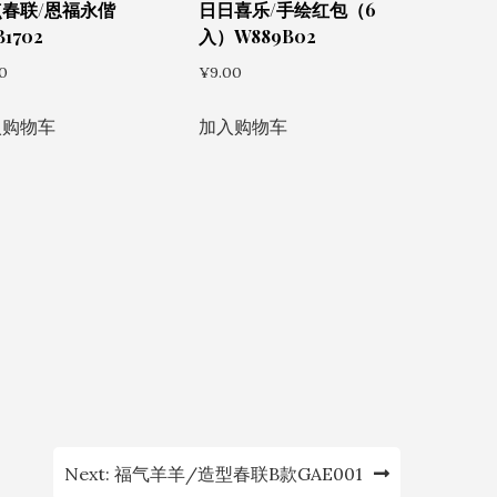
春联/恩福永偕
日日喜乐/手绘红包（6
1702
入）W889B02
0
¥
9.00
入购物车
加入购物车
Next:
福气羊羊/造型春联B款GAE001