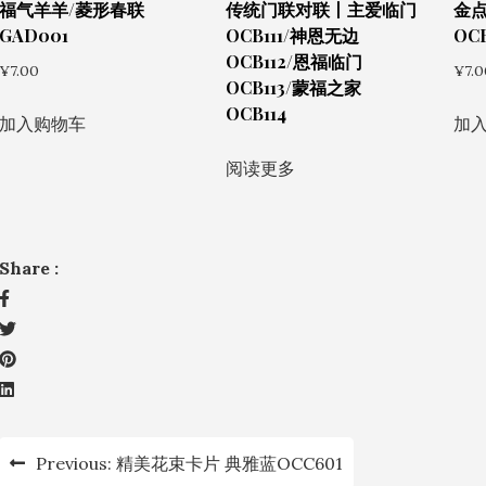
福气羊羊/菱形春联
传统门联对联丨主爱临门
金点
GAD001
OCB111/神恩无边
OCB
OCB112/恩福临门
¥
7.00
¥
7.0
OCB113/蒙福之家
OCB114
加入购物车
加
阅读更多
Share :
文
Previous:
精美花束卡片 典雅蓝OCC601