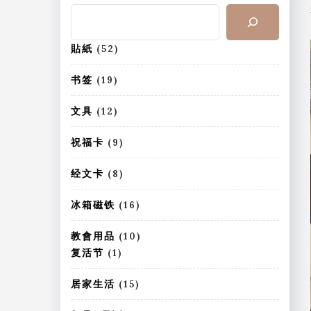
搜
索
5
貼紙
52
2
个
1
书签
19
产
9
品
个
1
文具
12
产
2
品
个
9
祝福卡
9
产
个
品
产
8
经文卡
8
品
个
产
1
冰箱磁铁
16
品
6
个
1
教會用品
10
产
0
1
复活节
1
品
个
个
产
产
1
居家生活
15
品
品
5