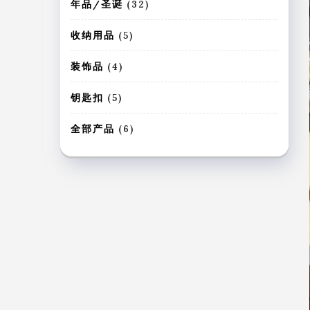
个
3
年品/圣诞
32
产
2
品
个
5
收纳用品
5
产
个
品
产
4
装饰品
4
品
个
产
5
钥匙扣
5
品
个
产
6
全部产品
6
品
个
产
品