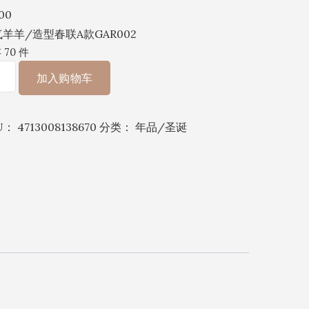
.00
羊羊/造型春联A款GAR002
 70 件
加入购物车
U：
4713008138670
分类：
年品/圣诞
R002