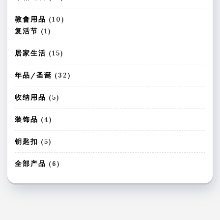
品
6
个
1
教會用品
10
产
0
1
复活节
1
品
个
个
产
产
1
居家生活
15
品
品
5
个
3
年品/圣诞
32
产
2
品
个
5
收纳用品
5
产
个
品
产
4
装饰品
4
品
个
产
5
钥匙扣
5
品
个
产
6
全部产品
6
品
个
产
品