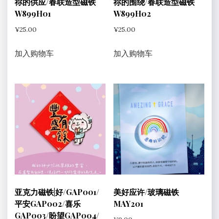
祢的供应/春联造型磁铁
祢的围绕/春联造型磁铁
W899H01
W899H02
¥
25.00
¥
25.00
加入购物车
加入购物车
亚克力磁铁|好/GAP001/
美好应许/玻璃磁铁
平安GAP002/喜乐
MAY201
GAP003/盼望GAP004/