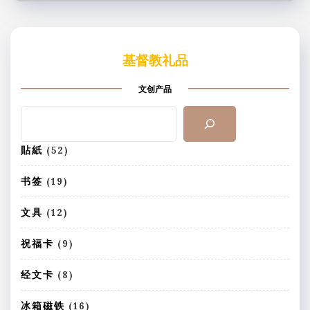
基督教礼品
文创产品
搜
索
5
貼紙
52
2
个
1
书签
19
产
9
品
个
1
文具
12
产
2
品
个
9
祝福卡
9
产
个
品
产
8
经文卡
8
品
个
产
1
冰箱磁铁
16