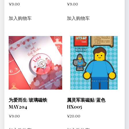
¥
9.00
¥
9.00
面
上
加入购物车
加入购物车
选
择
这
些
选
项
为爱而生/玻璃磁铁
属灵军装磁贴/蓝色
MAY204
HX005
¥
9.00
¥
20.00