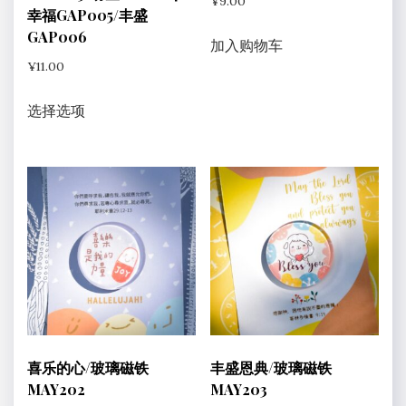
¥
9.00
幸福GAP005/丰盛
GAP006
加入购物车
¥
11.00
本
选择选项
产
品
有
多
种
变
体。
可
在
产
喜乐的心/玻璃磁铁
丰盛恩典/玻璃磁铁
品
MAY202
MAY203
页