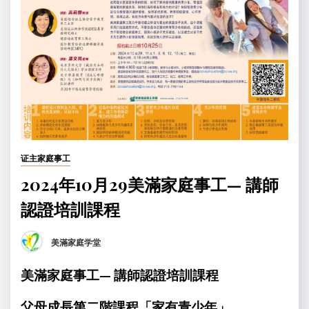
证主家庭事工
2024年10月29美滿家庭事工— 講師
認證培訓課程
美滿家庭学堂
No
2024
美滿家庭事工—
講師認證
培訓課程
年
Comments
9
月
父母成長第二階課程「家有青少年」