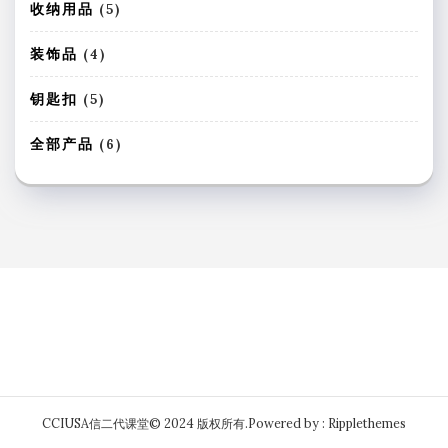
品
个
5
收纳用品
5
产
个
品
产
4
装饰品
4
品
个
产
5
钥匙扣
5
品
个
产
6
全部产品
6
品
个
产
品
CCIUSA信二代课堂© 2024 版权所有.
Powered by : Ripplethemes