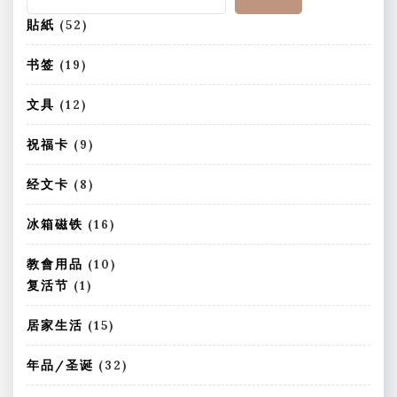
5
貼紙
52
2
个
1
书签
19
产
9
品
个
1
文具
12
产
2
品
个
9
祝福卡
9
产
个
品
产
8
经文卡
8
品
个
产
1
冰箱磁铁
16
品
6
个
1
教會用品
10
产
0
1
复活节
1
品
个
个
产
产
1
居家生活
15
品
品
5
个
3
年品/圣诞
32
产
2