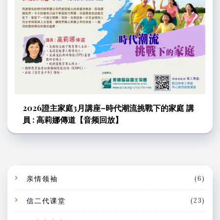
2026證主家庭3月講座–時代潮流挑戰下的家庭 講
員 : 高莉娜傳道【音频回放】
亲情领袖
(6)
信二代课堂
(23)