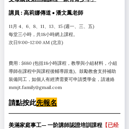
19
日
講員 : 高莉娜傳道 • 潘文鳳老師
11月 4、6、8、11、13、15 (週一、三、五)
每堂三小時，共18小時網上課程。
次日9:00-12:00 AM (北京)
費用 : $680 (包括18小時課程，教學與小組材料，小組
導師在課程中與課程後輔導跟進)。鼓勵教會支持補助
裝備同工，如個人有經濟需要可申請獎學金，請連絡
mmjt.family@gmail.com
請點按此
先報名
美滿家庭事工— 一阶
講師認證
培訓課程
【已经