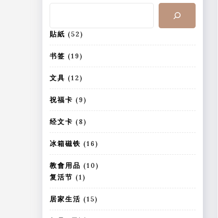
搜
索
5
貼紙
52
2
个
1
书签
19
产
9
品
个
1
文具
12
产
2
品
个
9
祝福卡
9
产
个
品
产
8
经文卡
8
品
个
产
1
冰箱磁铁
16
品
6
个
1
教會用品
10
产
0
1
复活节
1
品
个
个
产
产
1
居家生活
15
品
品
5