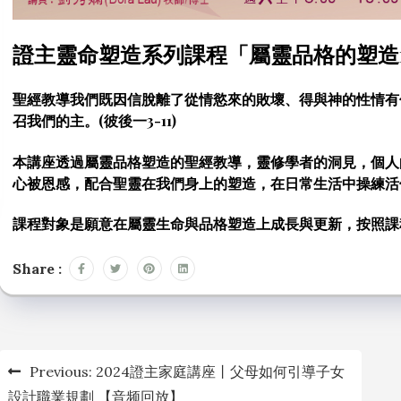
證主靈命塑造系列課程「屬靈品格的塑造1
聖經教導我們既因信脫離了從情慾來的敗壞、得與神的性情有
召我們的主。(彼後一3-11)
本講座透過屬靈品格塑造的聖經教導，靈修學者的洞見，個人
心被恩感，配合聖靈在我們身上的塑造，在日常生活中操練活像主耶
課程對象是願意在屬靈生命與品格塑造上成長與更新，按照課
Share :
文
Previous:
2024證主家庭講座丨父母如何引導子女
章
設計職業規劃 【音频回放】