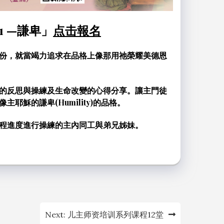
 —謙卑」
点击報名
份，就當竭力追求在品格上像那用祂榮耀美德恩
的反思與操練及生命改變的心得分享。讓主門徒
穌的謙卑(Humility)的品格。
程進度進行操練的主內同工與弟兄姊妹。
Next:
儿主师资培训系列课程12堂