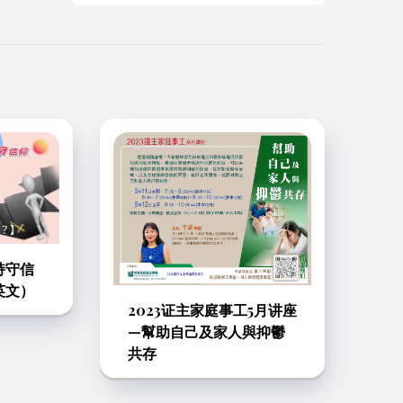
持守信
英文）
2023证主家庭事工5月讲座
—幫助自己及家人與抑鬱
共存