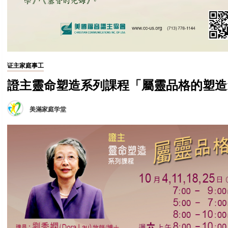
证主家庭事工
證主靈命塑造系列課程「屬靈品格的塑造1
美滿家庭学堂
No
2024
年
Comments
7
月
13
日