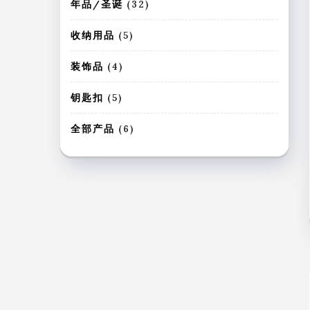
个
3
年品/圣诞
32
产
2
品
个
5
收纳用品
5
产
个
品
产
4
装饰品
4
品
个
产
5
钥匙扣
5
品
个
产
6
全部产品
6
品
个
产
品