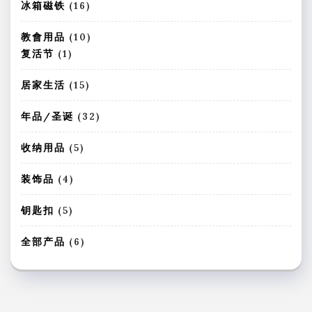
产
1
冰箱磁铁
16
品
6
个
1
教會用品
10
产
0
1
复活节
1
品
个
个
产
产
1
居家生活
15
品
品
5
个
3
年品/圣诞
32
产
2
品
个
5
收纳用品
5
产
个
品
产
4
装饰品
4
品
个
产
5
钥匙扣
5
品
个
产
6
全部产品
6
品
个
产
品