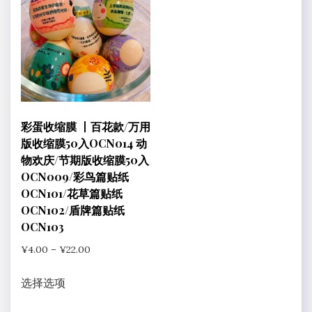
彩蛋收缩膜 丨百花款/万用
版收缩膜50入OCN014 动
物欢庆/节期版收缩膜50入
OCN009/彩鸟篇贴纸
OCN101/花草篇贴纸
OCN102/盾牌篇贴纸
OCN103
价
¥
4.00
–
¥
22.00
格
本
范
选择选项
产
围：
品