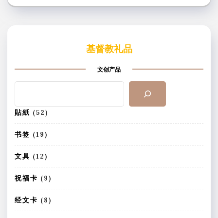
选
项
基督教礼品
文创产品
搜
索
5
貼紙
52
2
个
1
书签
19
产
9
品
个
1
文具
12
产
2
品
个
9
祝福卡
9
产
个
品
产
8
经文卡
8
品
个