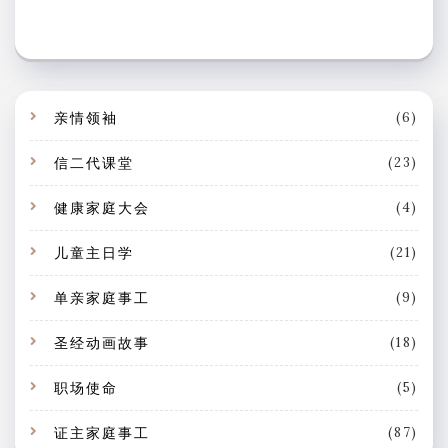
¥4.00
有
至
多
¥22.00
种
变
亲情领袖
(6)
体。
信二代课堂
(23)
可
在
健康家庭大会
(4)
产
品
儿童主日学
(21)
页
单亲家庭事工
(9)
面
上
圣经动画故事
(18)
选
职场使命
(5)
择
这
证主家庭事工
(87)
些